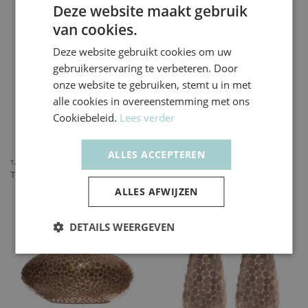
Deze website maakt gebruik
van cookies.
Deze website gebruikt cookies om uw
gebruikerservaring te verbeteren. Door
onze website te gebruiken, stemt u in met
alle cookies in overeenstemming met ons
Cookiebeleid.
Lees verder
ALLES ACCEPTEREN
TAFELLAMPEN
TURTLE GOLD
Vloerlamp Turtle gold –
Turtle gold – Staande bol
Apollo
ALLES AFWIJZEN
DETAILS WEERGEVEN