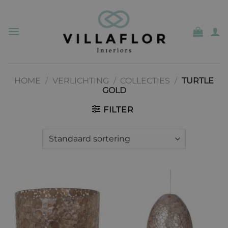
Ga
naar
inhoud
HOME
/
VERLICHTING
/
COLLECTIES
/
TURTLE
GOLD
FILTER