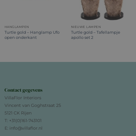
HANGLAMPEN
NIEUWE LAMPEN
Turtle gold – Hanglamp Ufo
Turtle gold – Tafellampje
open onderkant
apollo set 2
Contact gegevens
VillaFlor Interiors
Vincent van Goghstraat 25
5121 CK Rijen
T: +31(0)161-743101
E: info@villaflor.nl