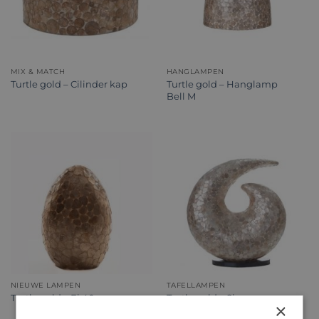
MIX & MATCH
HANGLAMPEN
Turtle gold – Hanglamp
Turtle gold – Cilinder kap
Bell M
NIEUWE LAMPEN
TAFELLAMPEN
Turtle gold – Ei 40 cm
Turtle gold – Six
×