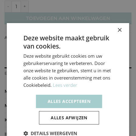
Coin gold - Cilinder kap aantal
TOEVOEGEN AAN WINKELWAGEN
×
Deze website maakt gebruik
Artikelnummer:
1124
van cookies.
Deze website gebruikt cookies om uw
gebruikerservaring te verbeteren. Door
onze website te gebruiken, stemt u in met
EXTRA INFORMATIE
alle cookies in overeenstemming met ons
Cookiebeleid.
Lees verder
MATERIAAL
Capiz schelpen op fiberglas mal
ALLES ACCEPTEREN
MAAT
Ø 28 cm – H 20 cm, Ø 55 cm – H 32 cm
ALLES AFWIJZEN
KLEUR
Goud
DETAILS WEERGEVEN
INFO
Losse kap, exclusief pendel