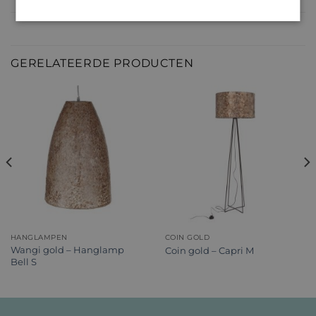
GERELATEERDE PRODUCTEN
HANGLAMPEN
COIN GOLD
Wangi gold – Hanglamp
Coin gold – Capri M
Bell S