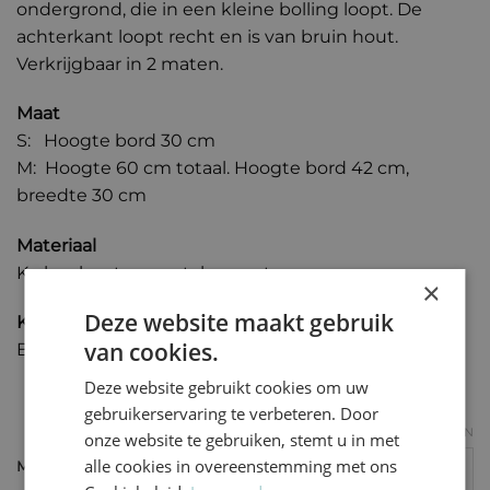
ondergrond, die in een kleine bolling loopt. De
achterkant loopt recht en is van bruin hout.
Verkrijgbaar in 2 maten.
Maat
S:
Hoogte bord 30 cm
M: Hoogte 60 cm totaal. Hoogte bord 42 cm,
breedte 30 cm
Materiaal
Kralen, hout en metalen voet.
×
Deze website maakt gebruik
Kleur
van cookies.
Beige/zwart/goud/bordeaux
Deze website gebruikt cookies om uw
gebruikerservaring te verbeteren. Door
WISSEN
onze website te gebruiken, stemt u in met
alle cookies in overeenstemming met ons
Maat